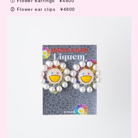
①
Flower earrings
¥4800
②
Flower ear clips
¥4800