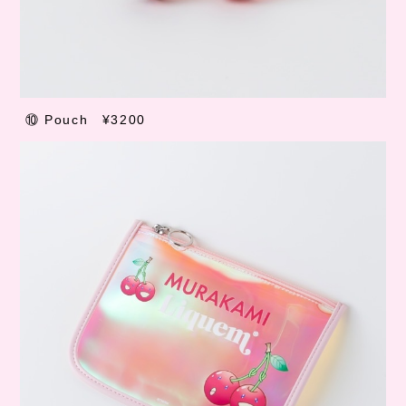
⑩
Pouch
¥3200