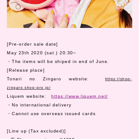
[Pre-order sale date]
May 23th 2020 (sat.) 20:30~
・
The items will be shiped in end of June.
[Release place]
Tonari no Zingaro website:
https://shop-
zingaro.shop-pro.jp/
Liquem website:
https://www.liquem.net/
・
No international delivery
・
Cannot use overseas issued cards
[Line up (Tax excluded)]