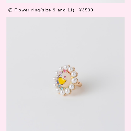
③
Flower ring(size:9 and 11)
¥3500