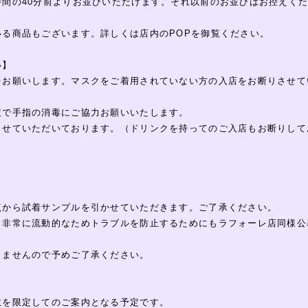
時間の40分前よりお並びいただけます。それ以前のお並びはお控えく
いる商品もございます。詳しくは店内のPOPを御覧ください。
い】
をお願いします。マスクをご着用されていない方の入店をお断りさせて
。
液で手指の消毒にご協力お願いいたします。
させていただいております。（ドリンクを持ってのご入店もお断りして
点から試着サンプルを引かせていただきます。ご了承ください。
、非常に流動的なためトラブルを防止するためにもラフォーレ店同様公
ませんので予めご了承ください。
数を限定してのご案内となる予定です。