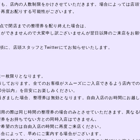
ても、店内の人数制限をかけさせていただきます。場合によっては店頭
を再度お配りする可能性がございます。
時点で閉店までの整理券を配り終えた場合は、
とができませんので大変申し訳ございませんが翌日以降のご来店をお願
ぎ頃に、店頭スタッフとTwitterにてお知らせいたします。
】
様一枚限りとなります。
配布しております。全てのお客様がスムーズにご入店できるよう店内で
0分以内」を目安にお楽しみください。
上過ぎました場合、整理券は無効となります。自由入店のお時間にお越
利用の際は同じ時間の整理券の場合のみとさせていただきます。異なる
理券をお持ちでない方との同時入店はできません。
ご希望の方は自由入店の時間に再度ご来店ください。
具合によって、早めにご案内する場合がございます。