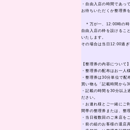
・自由入店の時間であっ
お待ちいただくか整理券
＊万が一、12:00時の
自由入店の枠を設けるこ
いたします。
その場合は当日12:00過
【整理券の内容について
・整理券の配布はお一人
・整理券は30分単位で
買い物も「記載時間から3
・記載の時間を30分以
ださい。
・お連れ様とご一緒にご
間帯の整理券または、整
・当日複数回のご来店を
・前の組のお客様の退店