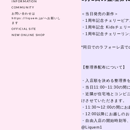
INFORMATION
COMMUNITY
お問い合わせは
＜当日発売の新作＞
https://liquem.jp/へお願いし
・1周年記念チェリーピア
ます
・1周年記念 Kidsチェリ
OFFICIAL SITE
・1周年記念チェリーリン
NEW ONLINE SHOP
*同日でのラフォーレ店で
【整理券配布について】
・入店順を決める整理券
・当日11:00~11:3
・近隣が住宅地とコンビニ
けさせていただきます。
・11:30〜12:00
・12:00以降にお越し
・自由入店の開始時刻等、
@Liquem1