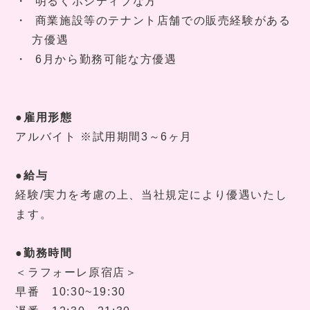
・
明るくポジティブな方
・
商業施設等のテナント店舗での販売経験がある
方優遇
・
6
月から勤務可能な方優遇
●雇用形態
アルバイト
※試用期間
3
～
6
ヶ月
●給与
経験
/
実力を考慮の上、当社規定により優遇いたし
ます。
●勤務時間
＜ラフォーレ原宿店＞
早番
10:30~19:30