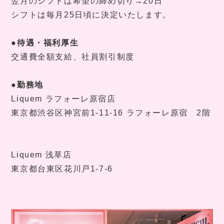
翌月のシフトは希望の締め切り→
20
日
シフトは毎月
25日頃に
決定いたします。
●待遇・福利厚生
交通費全額支給、社員割引制度
●勤務地
Liquem
ラフォーレ原宿店
東京都渋谷区神宮前
1-11-16
ラフォーレ原宿
2
階
Liquem
浅草店
東京都台東区花川戸
1-7-6