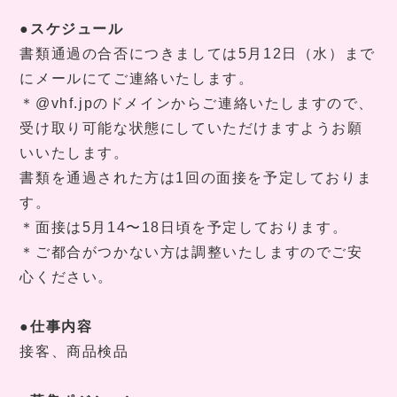
●スケジュール
書類通過の合否につきましては
5
月
12
日（水）まで
にメールにてご連絡いたします。
＊
@vhf.jp
のドメインからご連絡いたしますので、
受け取り可能な状態にしていただけますようお願
いいたします。
書類を通過された方は
1
回の面接を予定しておりま
す。
＊面接は
5
月
14
〜
18
日頃を予定しております。
＊ご都合がつかない方は調整いたしますのでご安
心ください。
●仕事内容
接客、商品検品