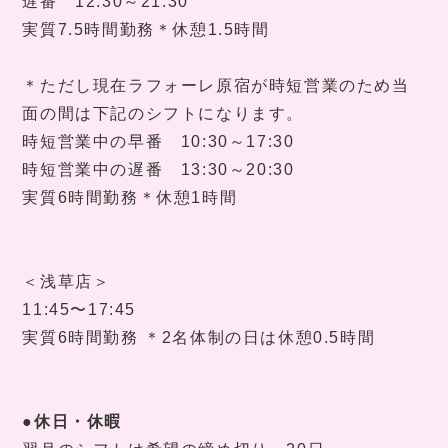
遅番
12:30
～
21:30
実質
7.5
時間勤務＊休憩
1.5
時間
＊ただし現在ラフォーレ原宿が時短営業のため当
面の間は下記のシフトになります。
時短営業中の早番
10:30
～
17:30
時短営業中の遅番
13:30
～
20:30
実質
6
時間勤務＊休憩
1
時間
＜浅草店＞
11:45
〜
17:45
実質
6
時間勤務 ＊
2
名体制の日は休憩
0.5
時間
●休日・休暇