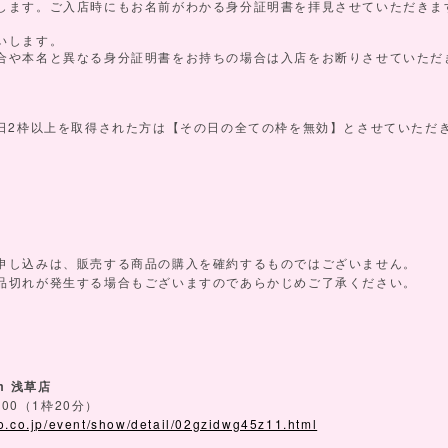
します。ご入店時にもお名前がわかる身分証明書を拝見させていただきま
いします。
合や本名と異なる身分証明書をお持ちの場合は入店をお断りさせていただ
2
日
枠以上を取得された方は【その日の全ての枠を無効】とさせていただ
。
申し込みは、販売する商品の購入を確約するものではございません。
品切れが発生する場合もございますのであらかじめご了承ください。
em
浅草店
:00
1
20
（
枠
分）
o.co.jp/event/show/detail/02gzidwg45z11.html