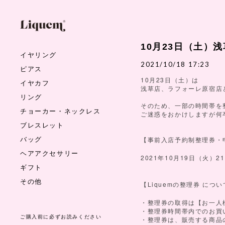
10月23日（土）
イヤリング
2021/10/18 17:23
ピアス
10
23
月
日（土）は
イヤカフ
浅草店、ラフォーレ原宿店
リング
そのため、一部の時間帯を
チョーカー・ネックレス
ご迷惑をおかけしますが何
ブレスレット
バッグ
【事前入店予約制整理券・
ヘアアクセサリー
2021
10
19
21
年
月
日（火）
ギフト
その他
Liquem
【
の整理券
につい
・整理券の取得は【お一人
・整理券時間帯内でのお買
ご購入前に必ずお読みください
・整理券は、販売する商品