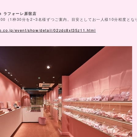
em
ラフォーレ原宿店
:00
1
30
2~3
10
（
枠
分を
名様ずつご案内。目安としてお一人様
分程度とな
o.co.jp/event/show/detail/02zdc8xt35z11.html