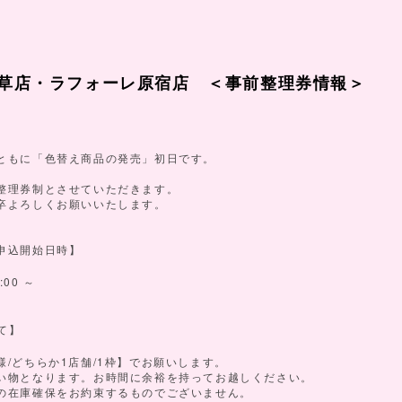
浅草店・ラフォーレ原宿店 ＜事前整理券情報＞
ともに「色替え商品の発売」初日です。
整理券制とさせていただきます。
卒よろしくお願いいたします。
申込開始日時】
:00
～
て】
/
1
/1
様
どちらか
店舗
枠】でお願いします。
い物となります。お時間に余裕を持ってお越しください。
の在庫確保をお約束するものでございません。