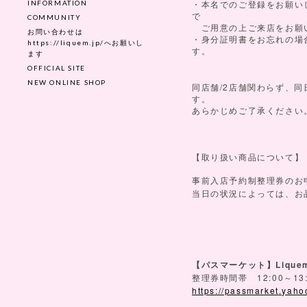
INFORMATION
・本名でのご登録をお願い
で
COMMUNITY
ご用意の上ご来店をお願
お問い合わせは
・身分証明書をお忘れの場
https://liquem.jp/へお願いし
す。
ます
OFFICIAL SITE
NEW ONLINE SHOP
/2
同店舗
店舗関わらず、同
す。
あらかじめご了承ください
【取り扱い商品について】
事前入店予約制整理券のお
当日の状況によっては、お
Liqu
【パスマーケット】
12:00
13
整理券時間帯
～
https://passmarket.yaho