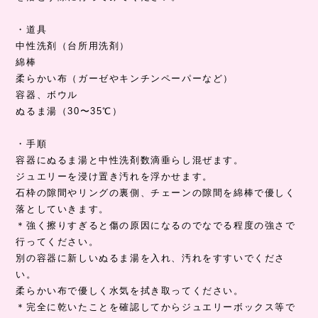
・道具
中性洗剤（台所用洗剤）
綿棒
柔らかい布（ガーゼやキンチンペーパーなど）
容器、ボウル
ぬるま湯（30〜35℃）
・手順
容器にぬるま湯と中性洗剤数滴垂らし混ぜます。
ジュエリーを浸け置き汚れを浮かせます。
石枠の隙間やリングの裏側、チェーンの隙間を綿棒で優しく
落としていきます。
＊強く擦りすぎると傷の原因になるのでなでる程度の強さで
行ってください。
別の容器に新しいぬるま湯を入れ、汚れをすすいでくださ
い。
柔らかい布で優しく水気を拭き取ってください。
＊完全に乾いたことを確認してからジュエリーボックス等で