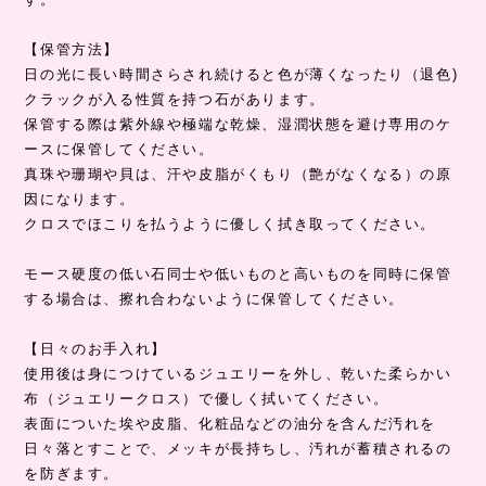
【保管方法】
日の光に長い時間さらされ続けると色が薄くなったり（退色)
クラックが入る性質を持つ石があります。
保管する際は紫外線や極端な乾燥、湿潤状態を避け専用のケ
ースに保管してください。
真珠や珊瑚や貝は、汗や皮脂がくもり（艶がなくなる）の原
因になります。
クロスでほこりを払うように優しく拭き取ってください。
モース硬度の低い石同士や低いものと高いものを同時に保管
する場合は、擦れ合わないように保管してください。
【日々のお手入れ】
使用後は身につけているジュエリーを外し、乾いた柔らかい
布（ジュエリークロス）で優しく拭いてください。
表面についた埃や皮脂、化粧品などの油分を含んだ汚れを
日々落とすことで、メッキが長持ちし、汚れが蓄積されるの
を防ぎます。