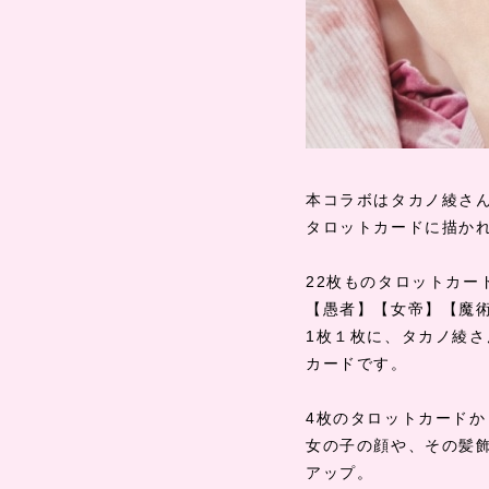
本コラボはタカノ綾さ
タロットカードに描か
22
枚ものタロットカー
【愚者】【女帝】【魔
1
枚１枚に、タカノ綾さ
カードです。
4
枚のタロットカードか
女の子の顔や、その髪
アップ。