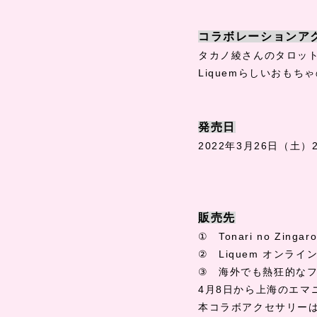
コラボレーションア
タカノ綾さんのタロッ
Liquem
らしいおもちゃ
発売日
2022
年
3
月
26
日（土）
販売先
①
Tonari no Zingar
②
Liquem
オンライ
③
海外でも熱狂的な
4
月
8
日から上海のエマ
本コラボアクセサリー