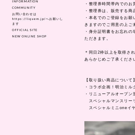
INFORMATION
・整理券時間帯内でのお
COMMUNITY
・整理券は、販売する商
お問い合わせは
・本名でのご登録をお願
https://liquem.jp/へお願いし
ます
きますのでご用意の上ご
OFFICIAL SITE
・身分証明書をお忘れの
NEW ONLINE SHOP
ただきます。
＊同日2枠以上を取得さ
あらかじめご了承くださ
【取り扱い商品について
・コラボ企画！明治ミル
・リニューアルオープン
スペシャルマンスリーリ
スペシャルミニoneイ