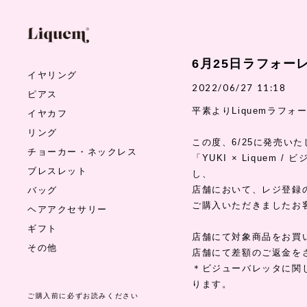
6月25日ラフォー
イヤリング
2022/06/27 11:18
ピアス
平素よりLiquemラフ
イヤカフ
リング
この度、6/25に発売い
チョーカー・ネックレス
「YUKI × Liquem 
ブレスレット
し、
バッグ
店舗において、レジ登録
ご購入いただきましたお
ヘアアクセサリー
ギフト
店舗にて対象商品をお買
その他
店舗にて差額のご返金を
＊ビジューバレッタに関し
ります。
ご購入前に必ずお読みください