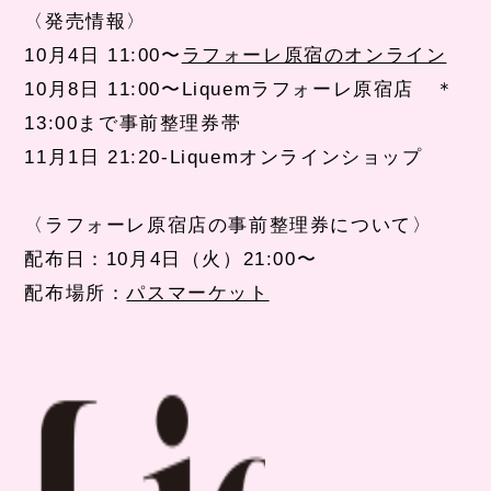
〈発売情報〉
10
月
4
日
11:00
〜
ラフォーレ原宿のオンライン
10
月
8
日
11:00
〜
Liquem
ラフォーレ原宿店 ＊
13:00
まで事前整理券帯
11
月
1
日
21:20-Liquem
オンラインショップ
〈ラフォーレ原宿店の事前整理券について〉
配布日：
10
月
4
日（火）
21:00
〜
配布場所：
パスマーケット